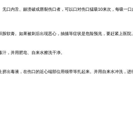
口内舌、龈溃破或唇裂伤口者，可以口对伤口猛吸10来次，每吸一口
软膏。如果被刺后出现恶心，抽搐等症状是危险预兆，要赶紧上医院。
汁，并用肥皂、自来水擦洗干净。
挤出毒液，在伤口的近心端部位用领带等扎起来。并用自来水冲洗，进