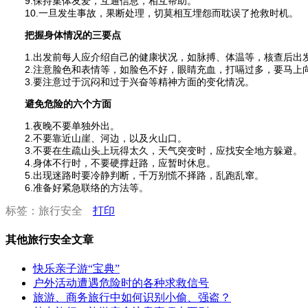
9.保持集体友爱，互通信息，相互帮助。
10.一旦发生事故，果断处理，切莫相互埋怨而耽误了抢救时机。
把握身体情况的三要点
1.出发前每人应介绍自己的健康状况，如脉搏、体温等，核查后出
2.注意脸色和表情等，如脸色不好，眼睛充血，打嗝过多，要马上
3.要注意过于沉闷和过于兴奋等精神方面的变化情况。
避免危险的六个方面
1.夜晚不要单独外出。
2.不要靠近山崖、河边，以及火山口。
3.不要在生疏山头上玩得太久，天气突变时，应找安全地方躲避。
4.身体不行时，不要硬撑赶路，应暂时休息。
5.出现迷路时要冷静判断，千万别慌不择路，乱跑乱窜。
6.准备好紧急联络的方法等。
标签：旅行安全
打印
其他旅行安全文章
快乐亲子游“宝典”
户外活动遭遇危险时的各种求救信号
旅游、商务旅行中如何识别小偷、强盗？