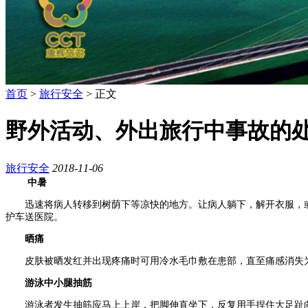
首页
>
旅行安全
> 正文
野外活动、外出旅行中事故的
旅行安全
2018-11-06
中暑
迅速将病人转移到树荫下等凉快的地方。让病人躺下，解开衣服，或
护车送医院。
晒痛
皮肤被晒发红并出现疼痛时可用冷水毛巾敷在患部，直至痛感消失为
游泳中小腿抽筋
游泳者发生抽筋应马上上岸，把脚伸直坐下，反复用手捏住大足趾向