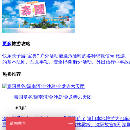
更多
旅游攻略
快乐亲子游“宝典”
户外活动遭遇危险时的各种求救信号
旅游、
的基本法则、注意事项、安全纪律
野外活动、外出旅行中事故
热卖推荐
泰国曼谷/湄南河/金沙岛/金龙寺六天团
￥0
起
深圳到香港商务考察活动包车费用降价了
澳门本地旅游大巴车
请您留言
雪乡、亚布力滑雪、长白山天池、吉林雾凇、沈阳故宫6天
深