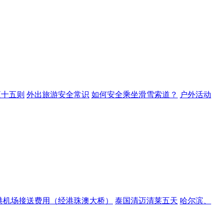
项十五则
外出旅游安全常识
如何安全乘坐滑雪索道？
户外活动
港机场接送费用（经港珠澳大桥）
泰国清迈清莱五天
哈尔滨、