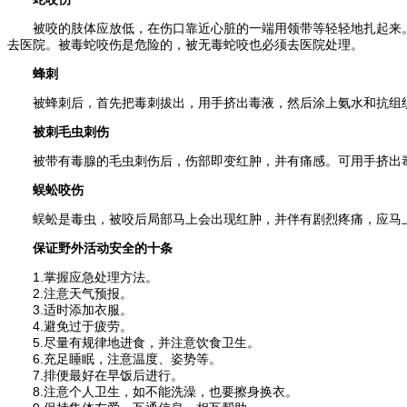
被咬的肢体应放低，在伤口靠近心脏的一端用领带等轻轻地扎起来。无
去医院。被毒蛇咬伤是危险的，被无毒蛇咬也必须去医院处理。
蜂刺
被蜂刺后，首先把毒刺拔出，用手挤出毒液，然后涂上氨水和抗组织胺
被刺毛虫刺伤
被带有毒腺的毛虫刺伤后，伤部即变红肿，并有痛感。可用手挤出毒
蜈蚣咬伤
蜈蚣是毒虫，被咬后局部马上会出现红肿，并伴有剧烈疼痛，应马上
保证野外活动安全的十条
1.掌握应急处理方法。
2.注意天气预报。
3.适时添加衣服。
4.避免过于疲劳。
5.尽量有规律地进食，并注意饮食卫生。
6.充足睡眠，注意温度、姿势等。
7.排便最好在早饭后进行。
8.注意个人卫生，如不能洗澡，也要擦身换衣。