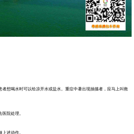
者想喝水时可以给凉开水或盐水。重症中暑出现抽搐者，应马上叫救
去医院处理。
做上述动作。