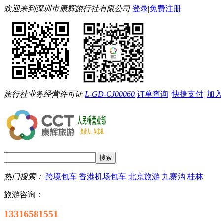
欢迎来到深圳市康辉旅行社有限公司
登录
|
免费注册
旅行社业务经营许可证
L-GD-CJ00060
订单查询
|
快捷支付
|
加
热门搜索：
跨境包车
香港机场包车
北京旅游
九寨沟
桂林
旅游咨询：
13316581551