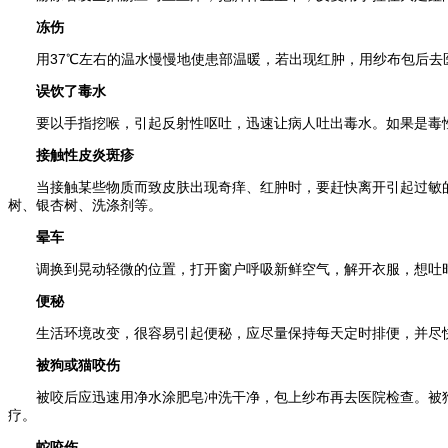
冻伤
用37℃左右的温水慢慢地使患部温暖，若出现红肿，用纱布包后去
误饮了毒水
要以手指挖喉，引起反射性呕吐，迅速让病人吐出毒水。如果是毒性
接触性皮炎斑疹
当接触某些物质而致皮肤出现奇痒、红肿时，要赶快离开引起过敏的
树、银杏树、洗涤剂等。
晕车
调换到晃动轻微的位置，打开窗户呼吸新鲜空气，解开衣服，想吐时
便秘
生活环境改变，很容易引起便秘，应尽量保持每天定时排便，并尽
被狗或猫咬伤
被咬后应迅速用净水涂肥皂冲洗干净，包上纱布再去医院检查。被狗
疗。
蛇咬伤